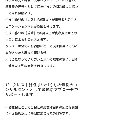
社長が地元工務店・大手ハウスメーカーに在籍し、
増改築の担当者として長年住まいの問題解決に携わ
ってきた経験より、
住まい作りの
『失敗』
の9割以上が
担当者とのコミ
ュニケーション不足
が原因と考えます。
住まい作りの
『成功』
の9割以上が
良き担当者との
出会い
によるものと考えます。
クレストは全てのお客様にとって良き担当者とのご
縁があったと思って頂ける様、
人にこだわってよりカジュアルで敷居の低い、日本
一親切な不動産会社を目指します。
♯2. クレストは住まいづくりの最良のコ
ンサルタントとして多彩なアプローチで
サポートします
不動産会社としての会社の形式は自身の環境を真剣
に考え始めた人に最初に出会う為の口実です。