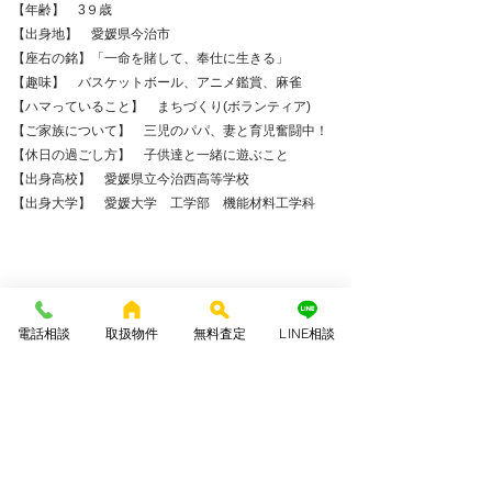
【年齢】 3９歳
【出身地】 愛媛県今治市
【座右の銘】「一命を賭して、奉仕に生きる」
【趣味】 バスケットボール、アニメ鑑賞、麻雀
【ハマっていること】 まちづくり(ボランティア)
【ご家族について】 三児のパパ、妻と育児奮闘中！
【休日の過ごし方】 子供達と一緒に遊ぶこと
【出身高校】 愛媛県立今治西高等学校
【出身大学】 愛媛大学 工学部 機能材料工学科
​経歴
​不動産業界をもっとカジュアルに
電話相談
取扱物件
無料査定
LINE相談
2011年愛媛大学 工学部 機能材料工学科を卒業後
（株）日本エステートに入社。新卒一年目なが
ら大手FC加盟店として事業立ち上げから携わ
り、2年間店長として不動産売買と賃貸の斡旋を
行う。2013年に(株)アドバンス 入社。幅広く業
務を経験し、一般住宅リフォームの営業、設